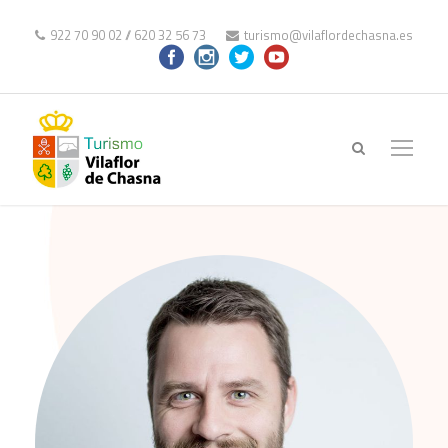
922 70 90 02
//
620 32 56 73
turismo@vilaflordechasna.es